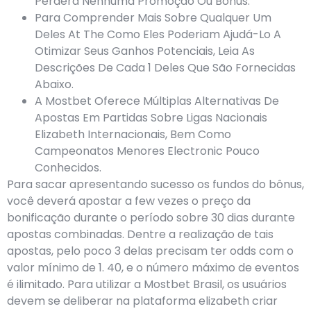
Perderá Nenhuma Promoção Ou Bônus.
Para Comprender Mais Sobre Qualquer Um
Deles At The Como Eles Poderiam Ajudá-Lo A
Otimizar Seus Ganhos Potenciais, Leia As
Descrições De Cada 1 Deles Que São Fornecidas
Abaixo.
A Mostbet Oferece Múltiplas Alternativas De
Apostas Em Partidas Sobre Ligas Nacionais
Elizabeth Internacionais, Bem Como
Campeonatos Menores Electronic Pouco
Conhecidos.
Para sacar apresentando sucesso os fundos do bônus,
você deverá apostar a few vezes o preço da
bonificação durante o período sobre 30 dias durante
apostas combinadas. Dentre a realização de tais
apostas, pelo poco 3 delas precisam ter odds com o
valor mínimo de 1. 40, e o número máximo de eventos
é ilimitado. Para utilizar a Mostbet Brasil, os usuários
devem se deliberar na plataforma elizabeth criar