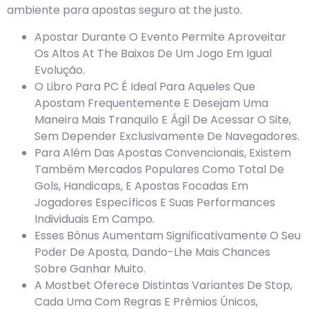
ambiente para apostas seguro at the justo.
Apostar Durante O Evento Permite Aproveitar
Os Altos At The Baixos De Um Jogo Em Igual
Evolução.
O Libro Para PC É Ideal Para Aqueles Que
Apostam Frequentemente E Desejam Uma
Maneira Mais Tranquilo E Ágil De Acessar O Site,
Sem Depender Exclusivamente De Navegadores.
Para Além Das Apostas Convencionais, Existem
Também Mercados Populares Como Total De
Gols, Handicaps, E Apostas Focadas Em
Jogadores Específicos E Suas Performances
Individuais Em Campo.
Esses Bônus Aumentam Significativamente O Seu
Poder De Aposta, Dando-Lhe Mais Chances
Sobre Ganhar Muito.
A Mostbet Oferece Distintas Variantes De Stop,
Cada Uma Com Regras E Prêmios Únicos,