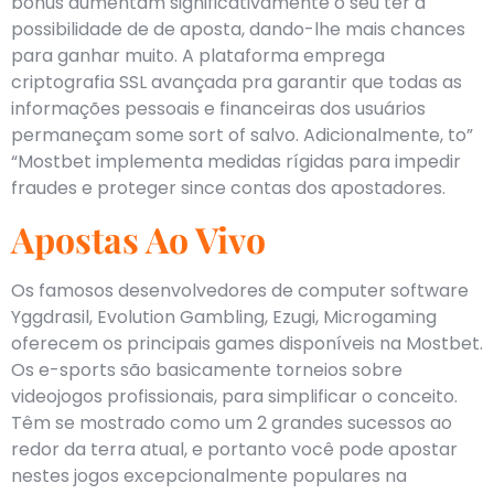
bônus aumentam significativamente o seu ter a
possibilidade de de aposta, dando-lhe mais chances
para ganhar muito. A plataforma emprega
criptografia SSL avançada pra garantir que todas as
informações pessoais e financeiras dos usuários
permaneçam some sort of salvo. Adicionalmente, to”
“Mostbet implementa medidas rígidas para impedir
fraudes e proteger since contas dos apostadores.
Apostas Ao Vivo
Os famosos desenvolvedores de computer software
Yggdrasil, Evolution Gambling, Ezugi, Microgaming
oferecem os principais games disponíveis na Mostbet.
Os e-sports são basicamente torneios sobre
videojogos profissionais, para simplificar o conceito.
Têm se mostrado como um 2 grandes sucessos ao
redor da terra atual, e portanto você pode apostar
nestes jogos excepcionalmente populares na