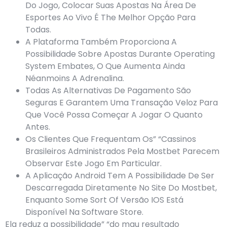
Do Jogo, Colocar Suas Apostas Na Área De
Esportes Ao Vivo É The Melhor Opção Para
Todas.
A Plataforma Também Proporciona A
Possibilidade Sobre Apostas Durante Operating
System Embates, O Que Aumenta Ainda
Néanmoins A Adrenalina.
Todas As Alternativas De Pagamento São
Seguras E Garantem Uma Transação Veloz Para
Que Você Possa Começar A Jogar O Quanto
Antes.
Os Clientes Que Frequentam Os” “cassinos
Brasileiros Administrados Pela Mostbet Parecem
Observar Este Jogo Em Particular.
A Aplicação Android Tem A Possibilidade De Ser
Descarregada Diretamente No Site Do Mostbet,
Enquanto Some Sort Of Versão IOS Está
Disponível Na Software Store.
Ela reduz a possibilidade” “do mau resultado