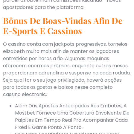
parceiros obtenham comissões indicando” “novos
apostadores para the plataforma.
Bônus De Boas-Vindas Afin De
E-Sports E Cassinos
O cassino conta com jackpots progressivos, torneios
elizabeth muito mais afin de manter os jogadores
entretidos por horas a fio. Algumas máquinas
oferecem enormes prêmios, enquanto outras mesas
proporcionam adrenalina e suspense na cada rodada.
Seja qual for o seu jogo privilegiado, haverá opções
para todos os gostos e bolsos nesse completo
cassino electronic.
Além Das Apostas Antecipadas Aos Embates, A
Mostbet Fornece Uma Cobertura Envolvente De
Palpites Em Tempo Real Pra Acompanhar Cada
Fixed E Game Ponto A Ponto.