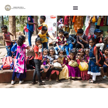
Hwdo
April 19, 2025
9:13 Pm
No Comments