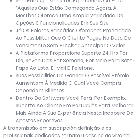
Seja Para Apostadores Experientes Ou Para”
“aqueles Que Estão Começando Agora, A
Mostbet Oferece Uma Ampla Variedade De
Opções E Funcionalidades Em Seu Site.
Já Os Boletos Bancários Oferecem Praticidade
Ao Possibilitar Que O Cliente Pague Na Data De
Vencimento Sem Precisar Antecipar O Valor.
A Plataforma Proporciona Suporte 24 Hrs Por
Dia, Seven Dias Por Semana, Por Meio Para Bate-
Papo Ao Listo, E-Mail E Telefone.
Suas Possibilities De Ganhar O Possível Prêmio
Aumentam À Medida O Qual Você Compra
Cependant Bilhetes.
Dentro Da Software Você Terá, Por Exemplo,
Suporte Ao Cliente Em Português Para Melhorar
Mais Ainda A Sua Experiência Nesta Incapere De
Apostas Esportivas.
A transmissão em suscripción definição e os
profissionais dedicados tornam u cassino ao vivo da