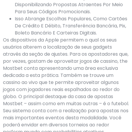
Disponibilizando Propostas Atraentes Por Meio
Para Seus Códigos Promocionais.
Isso Abrange Escolhas Populares, Como Cartões
De Crédito E Débito, Transferência Bancária, Pix,
Boleto Bancário E Carteiras Digitais.
Os dispositivos da Apple permitem o qual os seus
usuários alterem a localização de seus gadgets
através da seção de ajustes. Para os apostadores que,
por vezes, gostam de aproveitar jogos de cassino, the
Mostbet conta apresentando uma área exclusiva
dedicada a esta prática. Também se trouve um
cassino ao vivo que te permite aproveitar algunos
jogos com jogadores reais espalhados ao redor do
globo. O principal destaque da casa de apostas
Mostbet – assim como em muitas outras – é o futebol.
Seu sistema conta com a realização para apostas nos
mais importantes eventos desta modalidade. Você
poderá envidar em diversos torneios ao redor
perform mundo com probabilities atrativos.