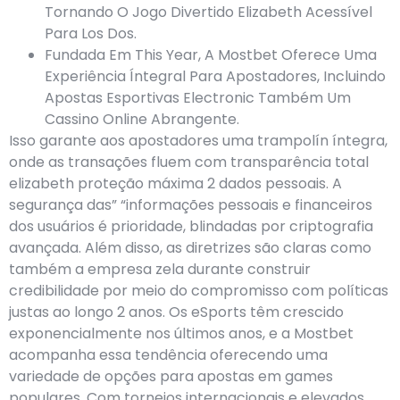
Tornando O Jogo Divertido Elizabeth Acessível
Para Los Dos.
Fundada Em This Year, A Mostbet Oferece Uma
Experiência Íntegral Para Apostadores, Incluindo
Apostas Esportivas Electronic Também Um
Cassino Online Abrangente.
Isso garante aos apostadores uma trampolín íntegra,
onde as transações fluem com transparência total
elizabeth proteção máxima 2 dados pessoais. A
segurança das” “informações pessoais e financeiros
dos usuários é prioridade, blindadas por criptografia
avançada. Além disso, as diretrizes são claras como
também a empresa zela durante construir
credibilidade por meio do compromisso com políticas
justas ao longo 2 anos. Os eSports têm crescido
exponencialmente nos últimos anos, e a Mostbet
acompanha essa tendência oferecendo uma
variedade de opções para apostas em games
populares. Com torneios internacionais e elevados