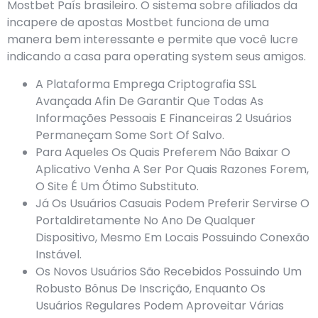
Mostbet País brasileiro. O sistema sobre afiliados da
incapere de apostas Mostbet funciona de uma
manera bem interessante e permite que você lucre
indicando a casa para operating system seus amigos.
A Plataforma Emprega Criptografia SSL
Avançada Afin De Garantir Que Todas As
Informações Pessoais E Financeiras 2 Usuários
Permaneçam Some Sort Of Salvo.
Para Aqueles Os Quais Preferem Não Baixar O
Aplicativo Venha A Ser Por Quais Razones Forem,
O Site É Um Ótimo Substituto.
Já Os Usuários Casuais Podem Preferir Servirse O
Portaldiretamente No Ano De Qualquer
Dispositivo, Mesmo Em Locais Possuindo Conexão
Instável.
Os Novos Usuários São Recebidos Possuindo Um
Robusto Bônus De Inscrição, Enquanto Os
Usuários Regulares Podem Aproveitar Várias