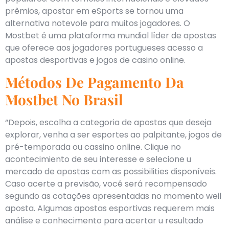
prêmios, apostar em eSports se tornou uma
alternativa notevole para muitos jogadores. O
Mostbet é uma plataforma mundial líder de apostas
que oferece aos jogadores portugueses acesso a
apostas desportivas e jogos de casino online.
Métodos De Pagamento Da
Mostbet No Brasil
“Depois, escolha a categoria de apostas que deseja
explorar, venha a ser esportes ao palpitante, jogos de
pré-temporada ou cassino online. Clique no
acontecimiento de seu interesse e selecione u
mercado de apostas com as possibilities disponíveis.
Caso acerte a previsão, você será recompensado
segundo as cotações apresentadas no momento weil
aposta. Algumas apostas esportivas requerem mais
análise e conhecimento para acertar u resultado