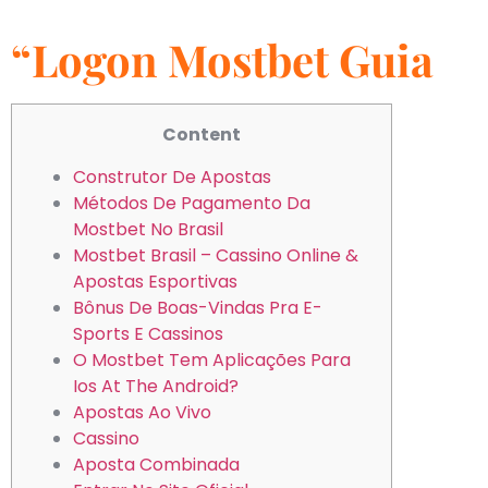
“Logon Mostbet Guia
Content
Construtor De Apostas
Métodos De Pagamento Da
Mostbet No Brasil
Mostbet Brasil – Cassino Online &
Apostas Esportivas
Bônus De Boas-Vindas Pra E-
Sports E Cassinos
O Mostbet Tem Aplicações Para
Ios At The Android?
Apostas Ao Vivo
Cassino
Aposta Combinada