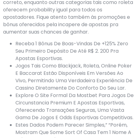
correto, enquanto outras categorias tais como roleta
oferecem probability igual para todos os
apostadores. Fique atento também às promoções e
bônus oferecidos pela incapere de apostas pra
aumentar suas chances de ganhar.
Receba 1 Bônus De Boas-Vindas De +125% Zero
Seu Primeiro Depósito De Até R$ 2. 200 Pra
Apostas Esportivas.
Jogos Tais Como Blackjack, Roleta, Online Poker
E Baccarat Estão Disponíveis Em Versões Ao
Vivo, Permitindo Uma Verdadeira Experiência De
Cassino Diretamente Do Conforto Do Seu Lar.
Explore O Site Formal Da Mostbet Para Jogos De
Circunstancia Premium E Apostas Esportivas,
Oferecendo Transações Seguras, Uma Vasta
Gama De Jogos E Odds Esportivas Competitivas.
Estes Dados Podem Parecer Simples,” “porém,
Mostram Que Some Sort Of Casa Tem 1 Nome A