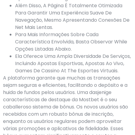
Além Disso, A Página É Totalmente Otimizada
Para Garantir Uma Experiência Suave De
Navegação, Mesmo Apresentando Conexões De
Net Mais Lentas.
Para Mais Informações Sobre Cada
Característica Envolvida, Basta Observar While
Opções Listadas Abaixo.
Ela Oferece Uma Ampla Diversidade De Serviços,
Incluindo Apostas Esportivas, Apostas Ao Vivo,
Games De Cassino At The Esportes Virtuais.
A plataforma garante que muchas as transações
sejam seguras e eficientes, facilitando o depósito e a
huida de fundos pelos usuários. Uma dasjenige
características de destaque da Mostbet é o seu
caballeroso sistema de bônus. Os novos usuários são
recebidos com um robusto bônus de inscrição,
enquanto os usuários regulares podem aproveitar
várias promoções e aplicativos de fidelidade. Esses