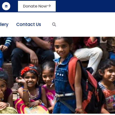
Donate Now
lery
Contact Us