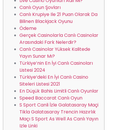
Live Casino Oyunları Adil Mi?
Canlı Oyun Şovları
Canlı Krupiye Ile 21 Puan Olarak Da
Bilinen Blackjack Oyunu
Ödeme
Gerçek Casinolarla Canlı Casinolar
Arasındaki Fark Nelerdir?
Canlı Casinolar Yüksek Kalitede
Yayın Sunar Mı?
Türkiye’nin En İyi Canlı Casinoları
Listesi 2024
Türkiye’deki En İyi Canlı Casino
Siteleri Listesi 2021
En Düşük Bahis Limitli Canlı Oyunlar
Speed Baccarat Canlı Oyun
S Sport Canli İzle Galatasaray Maçi
Tikla Galatasaray Trencin Hazırlık
Maçı S Sport As Well As Canlı Yayın
Izle Linki