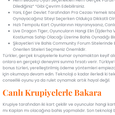
Hem Bedava Oyun Seçenekleri Hem Gerçek Paralı Oyu
Dilediğiniz” “gibi Çevrim Edebilirsiniz.
Yani, Eğer Devlet Tarafından Pra Cezası Yemek Ist
Oynayacağınız Siteyi Seçerken Oldukça Dikkatli Olm
Hızlı Tempolu Kart Oyunlarının Hayranıysanız, Canl
Live Dragon Tiger, Oyuncuların Hangi Elin (Ejderh
Kostiumas Sahip Olacağı Üzerine Bahis Oynadığı Bi
Şikayetleri Ve Bahis Community Forum Sitelerind
Önerilen Siteleri Seçmeniz Önemlidir.
Türkler, gerçek krupiyelerle kumar oynamaktan keyif alır
onlara en gerçekçi deneyimi sunma fırsatı verir. Türkiye
bonus türleri, yerelleştirilmiş ödeme yöntemleri empieza
için okumaya devam edin. Teknoloji o kadar ilerledi ki t
conseillé oyunu ya da rulet oynamak artık hayal değil.
Canlı Krupiyelerle Bakara
Krupiye tarafından iki kart çekilir ve oyuncular hangi ka
mı Kaplan mı olacağına bahis yapmalıdır. Son teknoloji