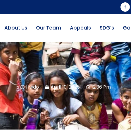
About Us
Our Team
Appeals
SDG’s
Gal
Hwdo
April 10, 2025
12:36 Pm