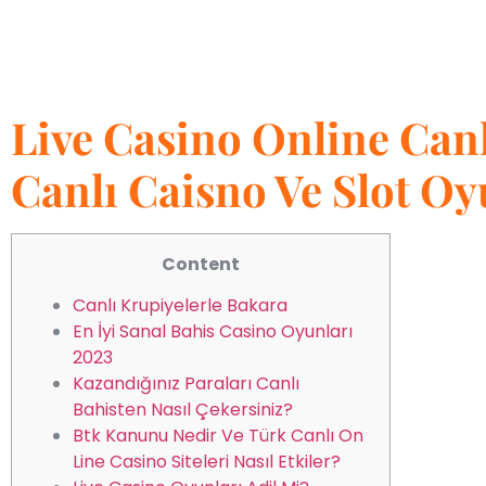
Live Casino Online Canl
Canlı Caisno Ve Slot Oy
Content
Canlı Krupiyelerle Bakara
En İyi Sanal Bahis Casino Oyunları
2023
Kazandığınız Paraları Canlı
Bahisten Nasıl Çekersiniz?
Btk Kanunu Nedir Ve Türk Canlı On
Line Casino Siteleri Nasıl Etkiler?