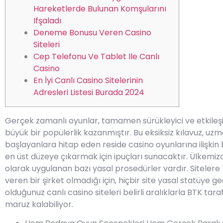
Hareketlerde Bulunan Komşularını
Ifşaladı
Deneme Bonusu Veren Casino
Siteleri
Cep Telefonu Ve Tablet Ile Canlı
Casino
En İyi Canlı Casino Sitelerinin
Adresleri Listesi Burada 2024
Gerçek zamanlı oyunlar, tamamen sürükleyici ve etkile
büyük bir popülerlik kazanmıştır. Bu eksiksiz kılavuz, uz
başlayanlara hitap eden reside casino oyunlarına ilişkin 
en üst düzeye çıkarmak için ipuçları sunacaktır. Ülkemizde
olarak uygulanan bazı yasal prosedürler vardır. Sitelere 
veren bir şirket olmadığı için, hiçbir site yasal statüye 
olduğunuz canlı casino siteleri belirli aralıklarla BTK t
maruz kalabiliyor.